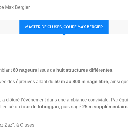
pe Max Bergier
MASTER DE CLUSES, COUPE MAX BERGIER
mblant
60 nageurs
issus de
huit structures différentes
.
avec des épreuves allant du
50 m au 800 m nage libre
, ainsi q
le, a clôturé l’événement dans une ambiance conviviale. Par équ
effectué un
tour de toboggan
, puis nagé
25 m supplémentaire
ez Zaz", à Cluses .